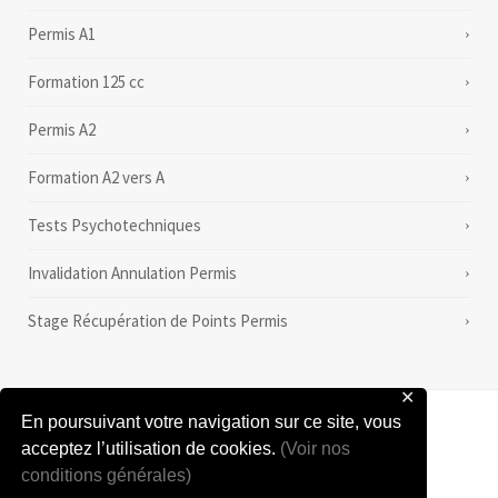
Permis A1
Formation 125 cc
Permis A2
Formation A2 vers A
Tests Psychotechniques
Invalidation Annulation Permis
Stage Récupération de Points Permis
✕
En poursuivant votre navigation sur ce site, vous
2008-2026 Tous droits réservés | CENTRE DE FORMATION EC 40 | Siren
acceptez l’utilisation de cookies.
(Voir nos
conditions générales)
50449192900015 | Numéro d'agrément : E1404000250